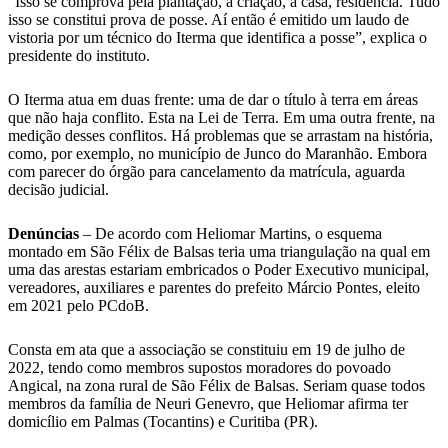
“Isso se comprova pela plantação, a criação, a casa, residência. Tudo
isso se constitui prova de posse. Aí então é emitido um laudo de
vistoria por um técnico do Iterma que identifica a posse”, explica o
presidente do instituto.
O Iterma atua em duas frente: uma de dar o título à terra em áreas
que não haja conflito. Esta na Lei de Terra. Em uma outra frente, na
medição desses conflitos. Há problemas que se arrastam na história,
como, por exemplo, no município de Junco do Maranhão. Embora
com parecer do órgão para cancelamento da matrícula, aguarda
decisão judicial.
Denúncias
– De acordo com Heliomar Martins, o esquema
montado em São Félix de Balsas teria uma triangulação na qual em
uma das arestas estariam embricados o Poder Executivo municipal,
vereadores, auxiliares e parentes do prefeito Márcio Pontes, eleito
em 2021 pelo PCdoB.
Consta em ata que a associação se constituiu em 19 de julho de
2022, tendo como membros supostos moradores do povoado
Angical, na zona rural de São Félix de Balsas. Seriam quase todos
membros da família de Neuri Genevro, que Heliomar afirma ter
domicílio em Palmas (Tocantins) e Curitiba (PR).