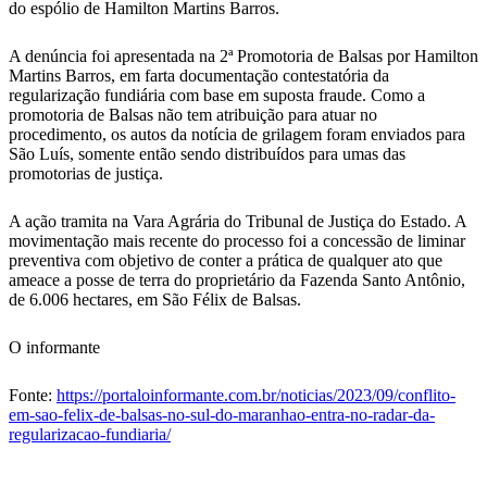
do espólio de Hamilton Martins Barros.
A denúncia foi apresentada na 2ª Promotoria de Balsas por Hamilton
Martins Barros, em farta documentação contestatória da
regularização fundiária com base em suposta fraude. Como a
promotoria de Balsas não tem atribuição para atuar no
procedimento, os autos da notícia de grilagem foram enviados para
São Luís, somente então sendo distribuídos para umas das
promotorias de justiça.
A ação tramita na Vara Agrária do Tribunal de Justiça do Estado. A
movimentação mais recente do processo foi a concessão de liminar
preventiva com objetivo de conter a prática de qualquer ato que
ameace a posse de terra do proprietário da Fazenda Santo Antônio,
de 6.006 hectares, em São Félix de Balsas.
O informante
Fonte:
https://portaloinformante.com.br/noticias/2023/09/conflito-
em-sao-felix-de-balsas-no-sul-do-maranhao-entra-no-radar-da-
regularizacao-fundiaria/