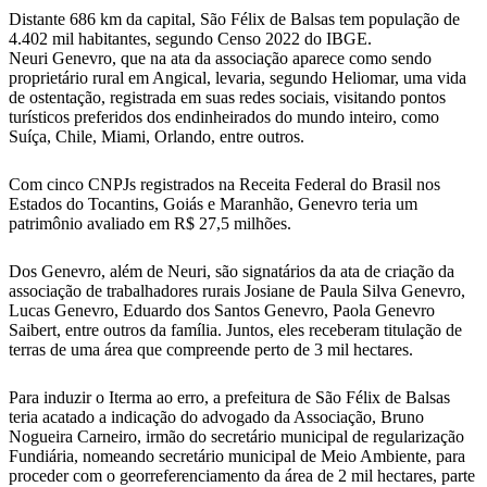
Distante 686 km da capital, São Félix de Balsas tem população de
4.402 mil habitantes, segundo Censo 2022 do IBGE.
Neuri Genevro, que na ata da associação aparece como sendo
proprietário rural em Angical, levaria, segundo Heliomar, uma vida
de ostentação, registrada em suas redes sociais, visitando pontos
turísticos preferidos dos endinheirados do mundo inteiro, como
Suíça, Chile, Miami, Orlando, entre outros.
Com cinco CNPJs registrados na Receita Federal do Brasil nos
Estados do Tocantins, Goiás e Maranhão, Genevro teria um
patrimônio avaliado em R$ 27,5 milhões.
Dos Genevro, além de Neuri, são signatários da ata de criação da
associação de trabalhadores rurais Josiane de Paula Silva Genevro,
Lucas Genevro, Eduardo dos Santos Genevro, Paola Genevro
Saibert, entre outros da família. Juntos, eles receberam titulação de
terras de uma área que compreende perto de 3 mil hectares.
Para induzir o Iterma ao erro, a prefeitura de São Félix de Balsas
teria acatado a indicação do advogado da Associação, Bruno
Nogueira Carneiro, irmão do secretário municipal de regularização
Fundiária, nomeando secretário municipal de Meio Ambiente, para
proceder com o georreferenciamento da área de 2 mil hectares, parte