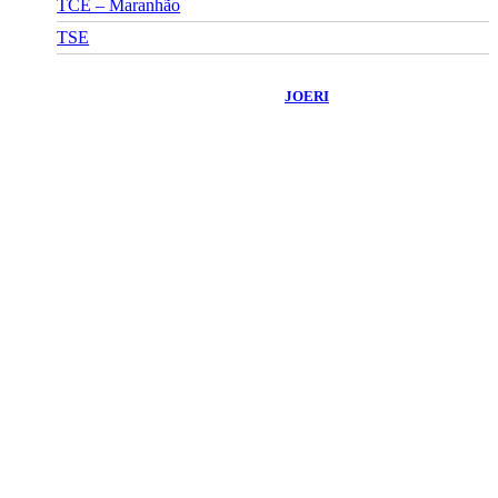
TCE – Maranhão
TSE
©
2026
Portal Fuxico do Sertão
- Todos os Direitos Reservados |
Desenvolvido Por:
JOERI