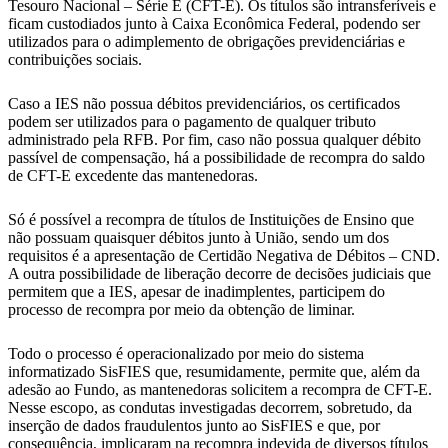
Tesouro Nacional – Série E (CFT-E). Os títulos são intransferíveis e
ficam custodiados junto à Caixa Econômica Federal, podendo ser
utilizados para o adimplemento de obrigações previdenciárias e
contribuições sociais.
Caso a IES não possua débitos previdenciários, os certificados
podem ser utilizados para o pagamento de qualquer tributo
administrado pela RFB. Por fim, caso não possua qualquer débito
passível de compensação, há a possibilidade de recompra do saldo
de CFT-E excedente das mantenedoras.
Só é possível a recompra de títulos de Instituições de Ensino que
não possuam quaisquer débitos junto à União, sendo um dos
requisitos é a apresentação de Certidão Negativa de Débitos – CND.
A outra possibilidade de liberação decorre de decisões judiciais que
permitem que a IES, apesar de inadimplentes, participem do
processo de recompra por meio da obtenção de liminar.
Todo o processo é operacionalizado por meio do sistema
informatizado SisFIES que, resumidamente, permite que, além da
adesão ao Fundo, as mantenedoras solicitem a recompra de CFT-E.
Nesse escopo, as condutas investigadas decorrem, sobretudo, da
inserção de dados fraudulentos junto ao SisFIES e que, por
consequência, implicaram na recompra indevida de diversos títulos