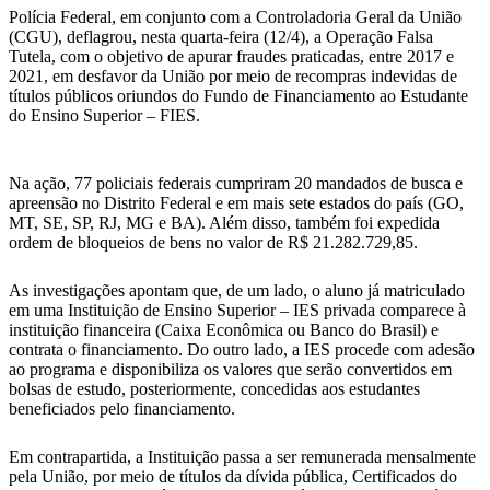
WhatsApp
Polícia Federal, em conjunto com a Controladoria Geral da União
(CGU), deflagrou, nesta quarta-feira (12/4), a Operação Falsa
Tutela, com o objetivo de apurar fraudes praticadas, entre 2017 e
2021, em desfavor da União por meio de recompras indevidas de
títulos públicos oriundos do Fundo de Financiamento ao Estudante
do Ensino Superior – FIES.
Na ação, 77 policiais federais cumpriram 20 mandados de busca e
apreensão no Distrito Federal e em mais sete estados do país (GO,
MT, SE, SP, RJ, MG e BA). Além disso, também foi expedida
ordem de bloqueios de bens no valor de R$ 21.282.729,85.
As investigações apontam que, de um lado, o aluno já matriculado
em uma Instituição de Ensino Superior – IES privada comparece à
instituição financeira (Caixa Econômica ou Banco do Brasil) e
contrata o financiamento. Do outro lado, a IES procede com adesão
ao programa e disponibiliza os valores que serão convertidos em
bolsas de estudo, posteriormente, concedidas aos estudantes
beneficiados pelo financiamento.
Em contrapartida, a Instituição passa a ser remunerada mensalmente
pela União, por meio de títulos da dívida pública, Certificados do