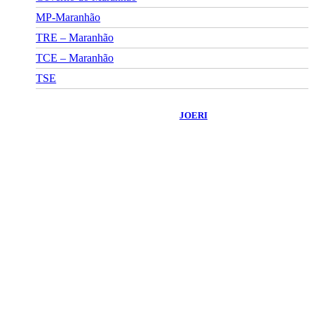
MP-Maranhão
TRE – Maranhão
TCE – Maranhão
TSE
©
2026
Portal Fuxico do Sertão
- Todos os Direitos Reservados |
Desenvolvido Por:
JOERI