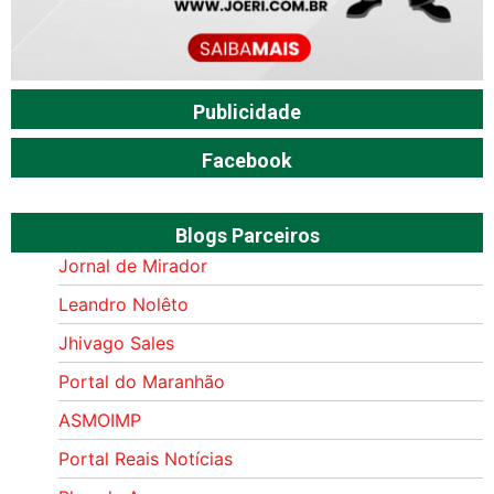
Publicidade
Facebook
Blogs Parceiros
Jornal de Mirador
Leandro Nolêto
Jhivago Sales
Portal do Maranhão
ASMOIMP
Portal Reais Notí­cias