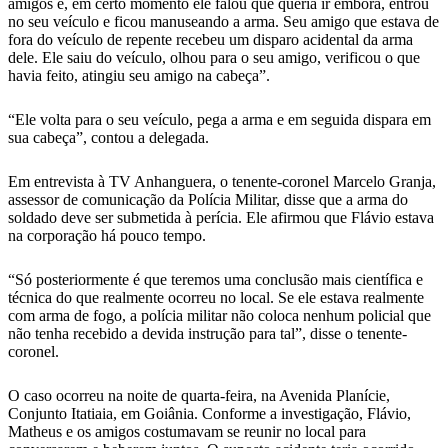
amigos e, em certo momento ele falou que queria ir embora, entrou
no seu veículo e ficou manuseando a arma. Seu amigo que estava de
fora do veículo de repente recebeu um disparo acidental da arma
dele. Ele saiu do veículo, olhou para o seu amigo, verificou o que
havia feito, atingiu seu amigo na cabeça”.
“Ele volta para o seu veículo, pega a arma e em seguida dispara em
sua cabeça”, contou a delegada.
Em entrevista à TV Anhanguera, o tenente-coronel Marcelo Granja,
assessor de comunicação da Polícia Militar, disse que a arma do
soldado deve ser submetida à perícia. Ele afirmou que Flávio estava
na corporação há pouco tempo.
“Só posteriormente é que teremos uma conclusão mais científica e
técnica do que realmente ocorreu no local. Se ele estava realmente
com arma de fogo, a polícia militar não coloca nenhum policial que
não tenha recebido a devida instrução para tal”, disse o tenente-
coronel.
O caso ocorreu na noite de quarta-feira, na Avenida Planície,
Conjunto Itatiaia, em Goiânia. Conforme a investigação, Flávio,
Matheus e os amigos costumavam se reunir no local para