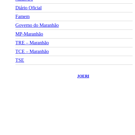
Diário Oficial
Famem
Governo do Maranhão
MP-Maranhão
TRE – Maranhão
TCE – Maranhão
TSE
©
2026
Portal Fuxico do Sertão
- Todos os Direitos Reservados |
Desenvolvido Por:
JOERI