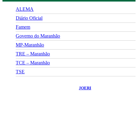
ALEMA
Diário Oficial
Famem
Governo do Maranhão
MP-Maranhão
TRE – Maranhão
TCE – Maranhão
TSE
©
2026
Portal Fuxico do Sertão
- Todos os Direitos Reservados |
Desenvolvido Por:
JOERI