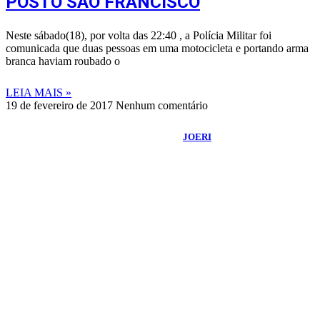
POSTO SÃO FRANCISCO
Neste sábado(18), por volta das 22:40 , a Polícia Militar foi
comunicada que duas pessoas em uma motocicleta e portando arma
branca haviam roubado o
LEIA MAIS »
19 de fevereiro de 2017
Nenhum comentário
©
2026
Portal Fuxico do Sertão
- Todos os Direitos Reservados |
Desenvolvido Por:
JOERI