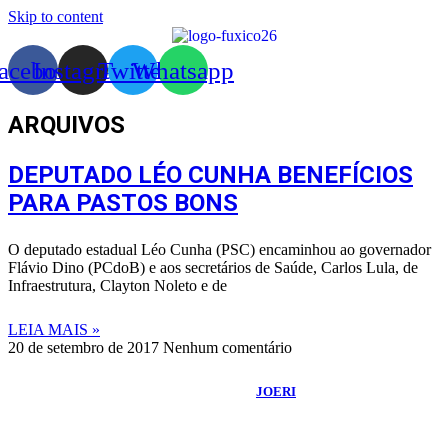
Skip to content
acebook
Instagram
Twitter
Whatsapp
ARQUIVOS
DEPUTADO LÉO CUNHA BENEFÍCIOS
PARA PASTOS BONS
O deputado estadual Léo Cunha (PSC) encaminhou ao governador
Flávio Dino (PCdoB) e aos secretários de Saúde, Carlos Lula, de
Infraestrutura, Clayton Noleto e de
LEIA MAIS »
20 de setembro de 2017
Nenhum comentário
©
2026
Portal Fuxico do Sertão
- Todos os Direitos Reservados |
Desenvolvido Por:
JOERI