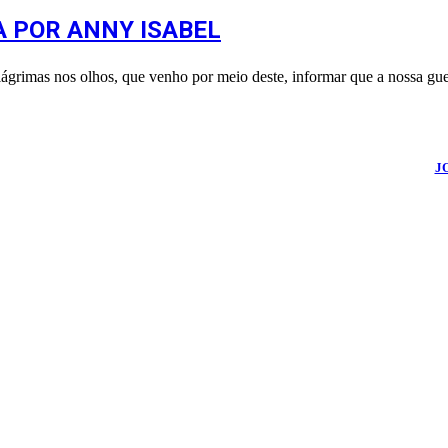
 POR ANNY ISABEL
imas nos olhos, que venho por meio deste, informar que a nossa 
026
Portal Fuxico do Sertão
- Todos os Direitos Reservados | Desenvolvido Por:
J