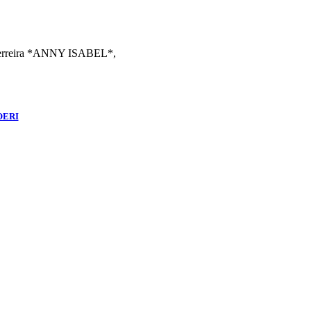
guerreira *ANNY ISABEL*,
OERI