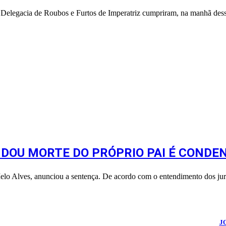
a Delegacia de Roubos e Furtos de Imperatriz cumpriram, na manhã dess
DOU MORTE DO PRÓPRIO PAI É CONDEN
 Melo Alves, anunciou a sentença. De acordo com o entendimento dos 
026
Portal Fuxico do Sertão
- Todos os Direitos Reservados | Desenvolvido Por:
J