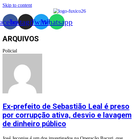
Skip to content
acebook
Instagram
Twitter
Whatsapp
ARQUIVOS
Policial
Ex-prefeito de Sebastião Leal é preso
por corrupção ativa, desvio e lavagem
de dinheiro público
José Jeconias é um dos investigados na Operação Bacuri, que