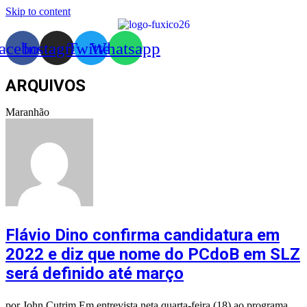
Skip to content
acebook
Instagram
Twitter
Whatsapp
ARQUIVOS
Maranhão
Flávio Dino confirma candidatura em
2022 e diz que nome do PCdoB em SLZ
será definido até março
por John Cutrim Em entrevista neta quarta-feira (18) ao programa