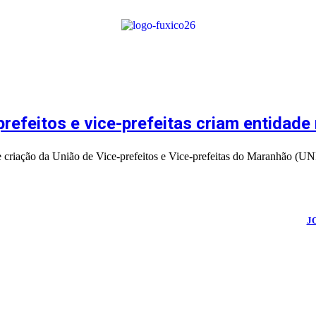
refeitos e vice-prefeitas criam entidad
de criação da União de Vice-prefeitos e Vice-prefeitas do Maranhão (U
026
Portal Fuxico do Sertão
- Todos os Direitos Reservados | Desenvolvido Por:
J