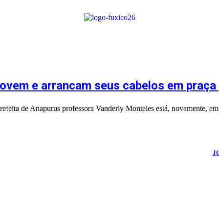
 jovem e arrancam seus cabelos em praça 
 prefeita de Anapurus professora Vanderly Monteles está, novamente, em 
026
Portal Fuxico do Sertão
- Todos os Direitos Reservados | Desenvolvido Por:
J