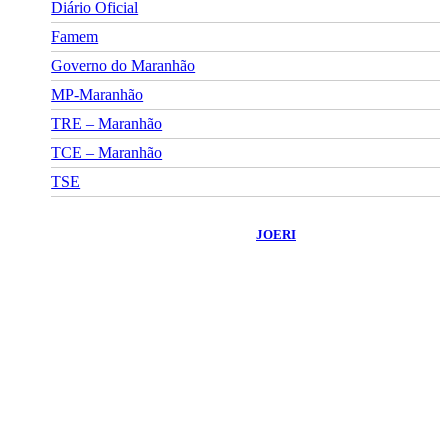
Diário Oficial
Famem
Governo do Maranhão
MP-Maranhão
TRE – Maranhão
TCE – Maranhão
TSE
©
2026
Portal Fuxico do Sertão
- Todos os Direitos Reservados |
Desenvolvido Por:
JOERI