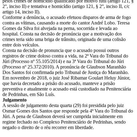
pelos crimes de homicídio qualificado por motivo fútil (artigo 121, §
2°, inciso II) e tentativa e homicídio (artigo 121, § 2°, inciso II, c/c
artigo 14, inciso II).
Conforme a denúncia, o acusado efetuou disparos de arma de fogo
contra as vítimas, causando a morte do cantor André Lobo. Teresa
Gomes da Silva foi alvejada na perna, socorrida e levada ao
hospital. Consta na decisão de pronúncia que a motivação dos
crimes teria sido uma briga de trânsito, originada de uma colisão
entre dois veículos.
Consta na decisão de pronuncia que o acusado possui outros
registros de crime doloso contra a vida, na 2ª Vara do Tribunal do
Júri (Processo nº 55.105/2014) e na 3ª Vara do Tribunal do Júri
(Processo nº 25.372/2010). A pronúncia de Glaubson Maranhão
Dos Santos foi confirmada pelo Tribunal de Justiça do Maranhão.
Em novembro de 2018, o juiz José Ribamar Goulart Heluy Júnior,
que havia decretado a prisão do acusado, manteve a prisão
preventiva e atualmente o acusado está custodiado na Penitenciária
de Pedrinhas, em São Luís.
Julgamento
A sessão de julgamento desta quarta (29) foi presidida pelo juiz
Osmar Gomes dos Santos que responde pela 4ª Vara do Tribunal do
Júri. A pena de Glaubson deverá ser cumprida inicialmente em
regime fechado no Complexo Penitenciário de Pedrinhas, sendo
negado o direito de o réu recorrer em liberdade.