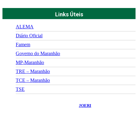
Links Úteis
ALEMA
Diário Oficial
Famem
Governo do Maranhão
MP-Maranhão
TRE – Maranhão
TCE – Maranhão
TSE
©
2026
Portal Fuxico do Sertão
- Todos os Direitos Reservados |
Desenvolvido Por:
JOERI