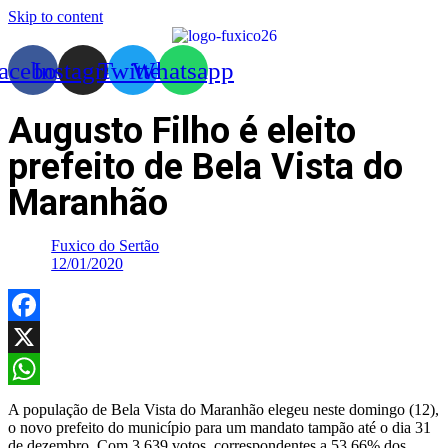
Skip to content
acebook
Instagram
Twitter
Whatsapp
Augusto Filho é eleito
prefeito de Bela Vista do
Maranhão
Fuxico do Sertão
12/01/2020
Facebook
X
WhatsApp
A população de Bela Vista do Maranhão elegeu neste domingo (12),
o novo prefeito do município para um mandato tampão até o dia 31
de dezembro. Com 3.639 votos, correspondentes a 53,66% dos