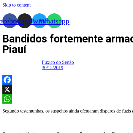
Skip to content
acebook
Instagram
Twitter
Whatsapp
Bandidos fortemente armad
Piauí
Fuxico do Sertão
30/12/2019
Facebook
X
WhatsApp
Segundo testemunhas, os suspeitos ainda efetuaram disparos de fuzis a