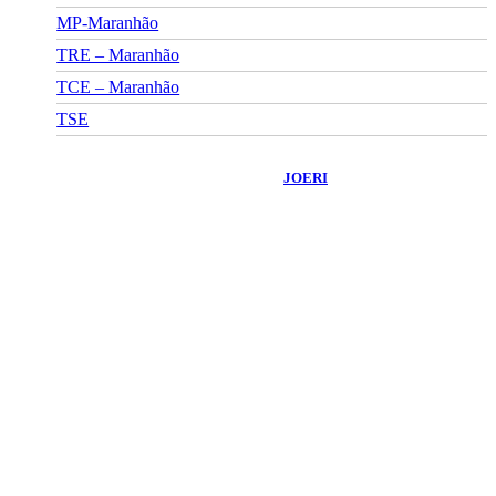
MP-Maranhão
TRE – Maranhão
TCE – Maranhão
TSE
©
2026
Portal Fuxico do Sertão
- Todos os Direitos Reservados |
Desenvolvido Por:
JOERI