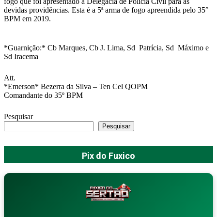
fogo que foi apresentado à Delegacia de Polícia Civil para as
devidas providências. Esta é a 5ª arma de fogo apreendida pelo 35°
BPM em 2019.
*Guarnição:* Cb Marques, Cb J. Lima, Sd Patrícia, Sd Máximo e
Sd Iracema
Att.
*Emerson* Bezerra da Silva – Ten Cel QOPM
Comandante do 35º BPM
Pesquisar
Pesquisar
Pix do Fuxico