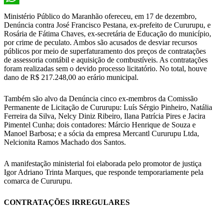
WhatsApp
Ministério Público do Maranhão ofereceu, em 17 de dezembro,
Denúncia contra José Francisco Pestana, ex-prefeito de Cururupu, e
Rosária de Fátima Chaves, ex-secretária de Educação do município,
por crime de peculato. Ambos são acusados de desviar recursos
públicos por meio de superfaturamento dos preços de contratações
de assessoria contábil e aquisição de combustíveis. As contratações
foram realizadas sem o devido processo licitatório. No total, houve
dano de R$ 217.248,00 ao erário municipal.
Também são alvo da Denúncia cinco ex-membros da Comissão
Permanente de Licitação de Cururupu: Luís Sérgio Pinheiro, Natália
Ferreira da Silva, Nelcy Diniz Ribeiro, Ilana Patrícia Pires e Jacira
Pimentel Cunha; dois contadores: Márcio Henrique de Souza e
Manoel Barbosa; e a sócia da empresa Mercantl Cururupu Ltda,
Nelcionita Ramos Machado dos Santos.
A manifestação ministerial foi elaborada pelo promotor de justiça
Igor Adriano Trinta Marques, que responde temporariamente pela
comarca de Cururupu.
CONTRATAÇÕES IRREGULARES