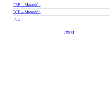
TRE – Maranhão
TCE – Maranhão
TSE
©
2026
Portal Fuxico do Sertão
- Todos os Direitos Reservados |
Desenvolvido Por:
JOERI