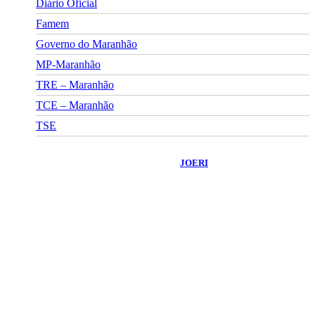
Diário Oficial
Famem
Governo do Maranhão
MP-Maranhão
TRE – Maranhão
TCE – Maranhão
TSE
©
2026
Portal Fuxico do Sertão
- Todos os Direitos Reservados |
Desenvolvido Por:
JOERI