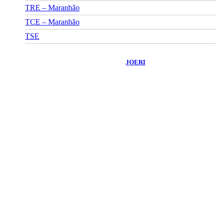
TRE – Maranhão
TCE – Maranhão
TSE
©
2026
Portal Fuxico do Sertão
- Todos os Direitos Reservados |
Desenvolvido Por:
JOERI