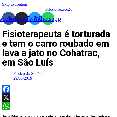
Skip to content
acebook
Instagram
Twitter
Whatsapp
Fisioterapeuta é torturada
e tem o carro roubado em
lava a jato no Cohatrac,
em São Luís
Fuxico do Sertão
29/05/2019
Facebook
X
WhatsApp
Jocy Matos teve o carro, celular, cordão, documentos, bolsa e