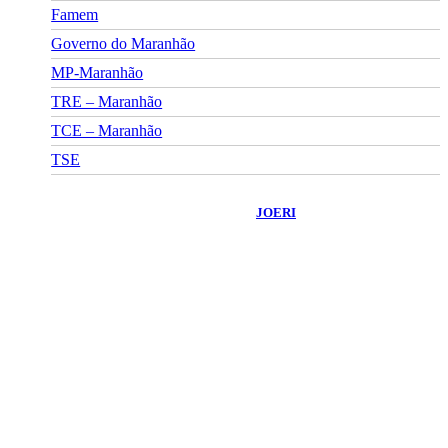
Famem
Governo do Maranhão
MP-Maranhão
TRE – Maranhão
TCE – Maranhão
TSE
©
2026
Portal Fuxico do Sertão
- Todos os Direitos Reservados |
Desenvolvido Por:
JOERI