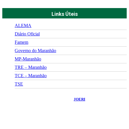
Links Úteis
ALEMA
Diário Oficial
Famem
Governo do Maranhão
MP-Maranhão
TRE – Maranhão
TCE – Maranhão
TSE
©
2026
Portal Fuxico do Sertão
- Todos os Direitos Reservados |
Desenvolvido Por:
JOERI