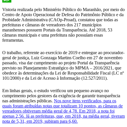
WhatsApp
Vistoria realizada pelo Ministério Público do Maranhão, por meio do
Centro de Apoio Operacional de Defesa do Patrimônio Público e da
Probidade Administrativa (CAOp-Proad), constatou que todas as
prefeituras e câmaras de vereadores dos 217 municípios
maranhenses possuem Portais da Transparência. Até 2018, 53
câmaras municipais e uma prefeitura não possuíam essas
ferramentas.
O trabalho, referente ao exercício de 2019 e entregue ao procurador-
geral de justiça, Luiz Gonzaga Martins Coelho em 27 de novembro
passado, visa dar cumprimento ao projeto Portal da Transparência
previsto no Planejamento Estratégico do MPMA – 2016/2021, que
obedece às determinações da Lei de Responsabilidade Fiscal (LC nº
101/2000) e da Lei de Acesso à Informação (12.527/2011).
Em linhas gerais, o estudo verificou um pequeno avanço no
cumprimento pelos gestores da exigência de garantir transparência
nas administrações públicas.
Nos nove itens verificados, para os
quais foram atribuídas notas que totalizam 10 pontos, as câmaras de
vereadores obtiveram média geral de 4,78. Em 2018, a nota foi
apenas 2,56. Já as prefeituras, que, em 2018, na média geral, tiveram
nota de 5,31, em 2019, subiram para 6,60.