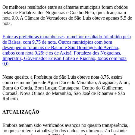
Os melhores resultados entre as câmaras municipais foram obtidos
pelas de Fortaleza dos Nogueiras e Coelho Neto, que alcançaram
nota 9,0. A Câmara de Vereadores de São Luís obteve apenas 5,5 de
nota.
Entre as prefeituras maranhenses, o melhor resultado foi obtido pela
de Balsas, com 9,75 de nota. Outros municípios com bom
desempenho foram os de Bacuri e São Domingos do Azeitão,
ambos com nota 9,25; e os de Axixá, Fortaleza dos Nogueiras,
Imperatriz, Governador Edison Lobão e Riachão, todos com nota
9,0.
Neste quesito, a Prefeitura de São Luís obteve nota 8,75, assim
como os municípios de Água Doce do Maranhão, Araguanã, Arari,
Barra do Corda, Bom Lugar, Carutapera, Centro do Guilherme,
Coroatá, Nova Olinda do Maranhão, São José de Ribamar e São
Roberto.
ATUALIZAÇÃO
Embora tenham sido verificados avanços no quesito transparência,
no que se refere à atualização dos dados, os números são bastante