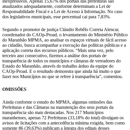
inexpressivos. Apenas 15,67% dos portais das prefeituras são
atualizados adequadamente, conforme determinam a Lei de
Responsabilidade Fiscal e a Lei de Acesso à Informação. No caso
dos legislativos municipais, esse percentual cai para 7,83%.
Segundo o promotor de justiça Cláudio Rebêlo Correia Alencar,
coordenador do CAOp-Proad, o levantamento do Ministério Público
do Maranhão MPMA, ao analisar os espaços virtuais de fácil acesso
ao cidadão, busca acompanhar a execução das políticas públicas e a
aplicação correta dos recursos públicos. “Mais uma vez, pelo
terceiro ano consecutivo, fizemos a análise dos portais de
transparência de todos os municípios e câmaras de vereadores do
Estado do Maranhão, através do trabalho árduo da equipe do
CAOp-Proad. E o resultado demonstra que ainda há muito o que
fazer nos Municípios no que se refere à transparência”, comentou.
OMISSÕES
Ainda conforme o estudo do MPMA, algumas omissões das
Prefeituras e das Câmaras na manutenção dos seus portais da
transparência são mais destacadas. Nos 217 Municípios
maranhenses, apenas 72 Prefeituras (33,18% do total) divulgam os
avisos de licitações com a antecedência mínima exigida, bem como
somente 86 (39,63%) publicam a íntegra dos editais desses