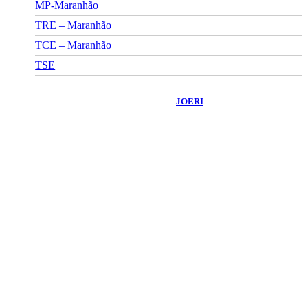
MP-Maranhão
TRE – Maranhão
TCE – Maranhão
TSE
©
2026
Portal Fuxico do Sertão
- Todos os Direitos Reservados |
Desenvolvido Por:
JOERI