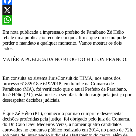
Facebook
X
WhatsApp
Em nota publicada a imprensa,o prefeito de Paraibano Zé Hélio
rebate uma publicação recente em que afirma que o mesmo pode
perder o mandato a qualquer momento. Vamos mostrar os dois
lados.
MATÉRIA PUBLICADA NO BLOG DO HILTON FRANCO:
E
m consulta ao sistema JurisConsult do TJMA, nos autos dos
processo 618/2018 e 619/2018, em trâmite na Comarca de
Paraibano (MA), foi verificado que o atual Prefeito de Paraibano,
José Hélio (PT), está prestes a ser afastado do cargo pela justiça por
desrespeitar decisões judiciais.
É que Zé Hélio (PT), conhecido por não cumprir e desrespeitar
decisões proferidas pela justiça, foi obrigado pelo juiz da Comarca,
do Dr. Caio Davi Medeiros Veras, a nomear quatro candidatos
aprovados no concurso público realizado em 2014, no prazo de 72h,
sob pena de intervenção judicial e afastamento do cargo, além de