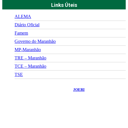
Links Úteis
ALEMA
Diário Oficial
Famem
Governo do Maranhão
MP-Maranhão
TRE – Maranhão
TCE – Maranhão
TSE
©
2026
Portal Fuxico do Sertão
- Todos os Direitos Reservados |
Desenvolvido Por:
JOERI