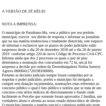
A VERSÃO DE ZÉ HÉLIO
NOTA A IMPRENSA:
O município de Paraibano-Ma, vem a público por seu prefeito
municipal, exercer seu direito de resposta e informar ao jornalista
que na sua matéria tendenciosa e totalmente distorcida, este esquece
de informar e esclarecer que os prazos do poder judiciário estão
suspensos desde o dia 20 de dezembro 2018 até o dia 20 de janeiro
2019 conforme artigo 220 do novo Código de Processo Civil-CPC.
Informa ainda que dos 2 processos os quais o juiz de piso
determinou a nomeação dos concursados em 72 hr, um já foi
suspenso a decisão por ordem da Desembargadora Nelma Sarney(
Agravo 08000411720198100000).
Portanto as decisões judiciais sempre foram cumpridas por se
respeitar o poder judiciário, porém o município foi obrigado a
cumprir sem dotação orçamentária, nomeações estas referentes ao
concurso público o qual é fato público e notório que se trata de um
concurso com sérios indícios de direcionamento e fraude onde
facilmente se Percebe que somente foram aprovados 2 famílias, um
verdadeiro abuso e afronta ao nosso estado democrático de direito.
O município lamenta a matéria parcial e caluniosa publicado neste