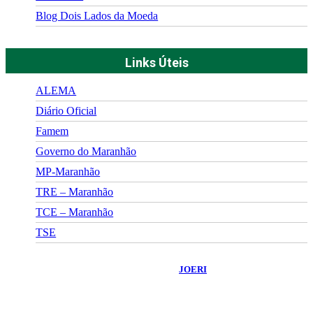
Blog Dois Lados da Moeda
Links Úteis
ALEMA
Diário Oficial
Famem
Governo do Maranhão
MP-Maranhão
TRE – Maranhão
TCE – Maranhão
TSE
©
2026
Portal Fuxico do Sertão
- Todos os Direitos Reservados |
Desenvolvido Por:
JOERI