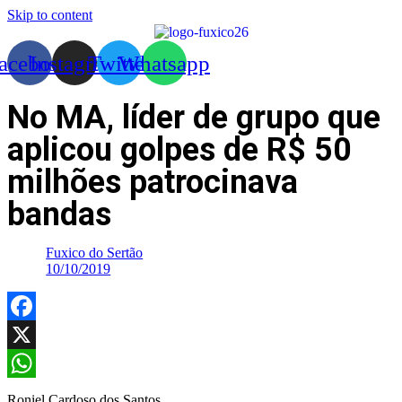
Skip to content
acebook
Instagram
Twitter
Whatsapp
No MA, líder de grupo que
aplicou golpes de R$ 50
milhões patrocinava
bandas
Fuxico do Sertão
10/10/2019
Facebook
X
WhatsApp
Roniel Cardoso dos Santos