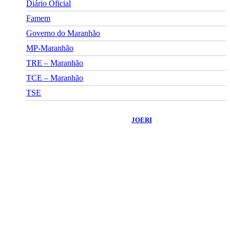
Diário Oficial
Famem
Governo do Maranhão
MP-Maranhão
TRE – Maranhão
TCE – Maranhão
TSE
©
2026
Portal Fuxico do Sertão
- Todos os Direitos Reservados |
Desenvolvido Por:
JOERI