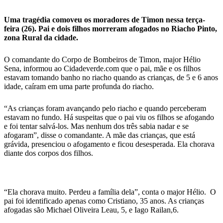
Uma tragédia comoveu os moradores de Timon nessa terça-
feira (26). Pai e dois filhos morreram afogados no Riacho Pinto,
zona Rural da cidade.
O comandante do Corpo de Bombeiros de Timon, major Hélio
Sena, informou ao Cidadeverde.com que o pai, mãe e os filhos
estavam tomando banho no riacho quando as crianças, de 5 e 6 anos
idade, caíram em uma parte profunda do riacho.
“As crianças foram avançando pelo riacho e quando perceberam
estavam no fundo. Há suspeitas que o pai viu os filhos se afogando
e foi tentar salvá-los. Mas nenhum dos três sabia nadar e se
afogaram”, disse o comandante. A mãe das crianças, que está
grávida, presenciou o afogamento e ficou desesperada. Ela chorava
diante dos corpos dos filhos.
“Ela chorava muito. Perdeu a família dela”, conta o major Hélio. O
pai foi identificado apenas como Cristiano, 35 anos. As crianças
afogadas são Michael Oliveira Leau, 5, e Iago Railan,6.