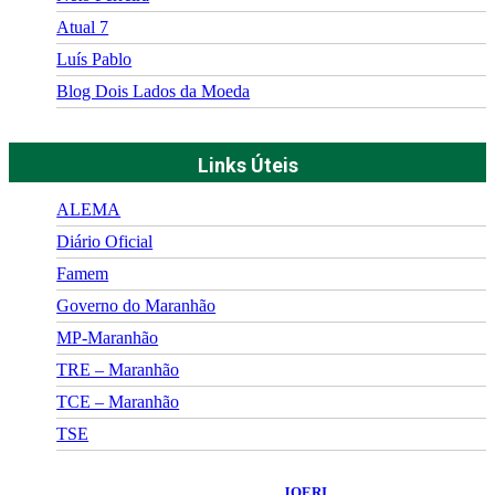
Atual 7
Luís Pablo
Blog Dois Lados da Moeda
Links Úteis
ALEMA
Diário Oficial
Famem
Governo do Maranhão
MP-Maranhão
TRE – Maranhão
TCE – Maranhão
TSE
©
2026
Portal Fuxico do Sertão
- Todos os Direitos Reservados |
Desenvolvido Por:
JOERI