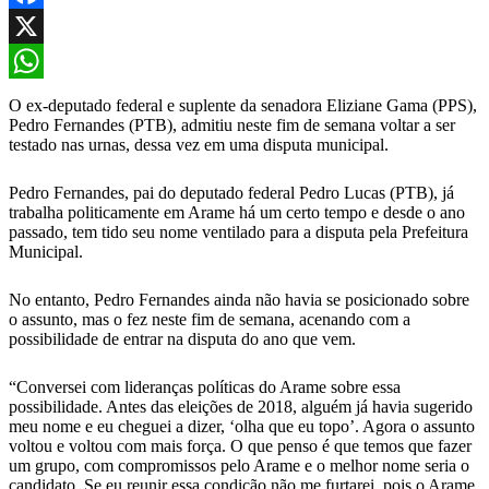
Facebook
X
WhatsApp
O ex-deputado federal e suplente da senadora Eliziane Gama (PPS),
Pedro Fernandes (PTB), admitiu neste fim de semana voltar a ser
testado nas urnas, dessa vez em uma disputa municipal.
Pedro Fernandes, pai do deputado federal Pedro Lucas (PTB), já
trabalha politicamente em Arame há um certo tempo e desde o ano
passado, tem tido seu nome ventilado para a disputa pela Prefeitura
Municipal.
No entanto, Pedro Fernandes ainda não havia se posicionado sobre
o assunto, mas o fez neste fim de semana, acenando com a
possibilidade de entrar na disputa do ano que vem.
“Conversei com lideranças políticas do Arame sobre essa
possibilidade. Antes das eleições de 2018, alguém já havia sugerido
meu nome e eu cheguei a dizer, ‘olha que eu topo’. Agora o assunto
voltou e voltou com mais força. O que penso é que temos que fazer
um grupo, com compromissos pelo Arame e o melhor nome seria o
candidato. Se eu reunir essa condição não me furtarei, pois o Arame