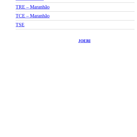
TRE – Maranhão
TCE – Maranhão
TSE
©
2026
Portal Fuxico do Sertão
- Todos os Direitos Reservados |
Desenvolvido Por:
JOERI