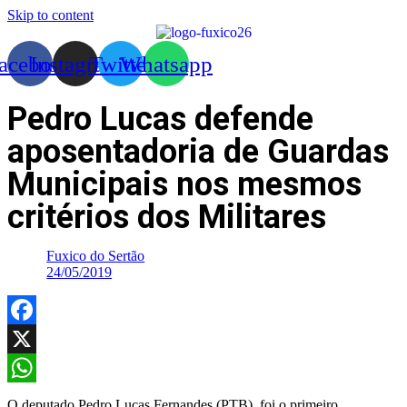
Skip to content
acebook
Instagram
Twitter
Whatsapp
Pedro Lucas defende
aposentadoria de Guardas
Municipais nos mesmos
critérios dos Militares
Fuxico do Sertão
24/05/2019
Facebook
X
WhatsApp
O deputado Pedro Lucas Fernandes (PTB), foi o primeiro