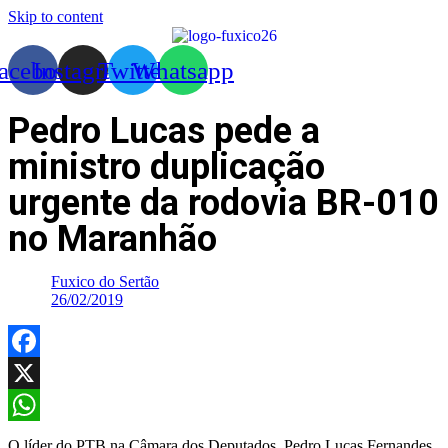
Skip to content
acebook
Instagram
Twitter
Whatsapp
Pedro Lucas pede a
ministro duplicação
urgente da rodovia BR-010
no Maranhão
Fuxico do Sertão
26/02/2019
Facebook
X
WhatsApp
O líder do PTB na Câmara dos Deputados, Pedro Lucas Fernandes