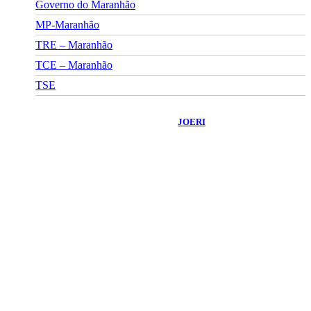
Governo do Maranhão
MP-Maranhão
TRE – Maranhão
TCE – Maranhão
TSE
©
2026
Portal Fuxico do Sertão
- Todos os Direitos Reservados |
Desenvolvido Por:
JOERI