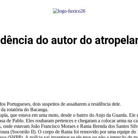
idência do autor do atropel
Portugueses, dois suspeitos de assaltarem a residência dele.
da rotatória do Bacanga.
upla, que estava em uma moto, desde o bairro do Anjo da Guarda. Ele é
asa de Pablo. Eles roubaram pertences e chegaram a colocar arma na c
, onde estavam João Francisco Moraes e Rania Brenda dos Santos Silva.
ura (Socorrão II). O corpo de Rania foi removido por uma equipe do 
a (SHPP). A polícia vai investigar se ele teve ou não a intenção de ma