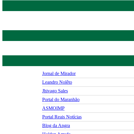
Jornal de Mirador
Leandro Nolêto
Jhivago Sales
Portal do Maranhão
ASMOIMP
Portal Reais Notí­cias
Blog da Angra