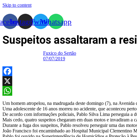
Skip to content
acebook
Instagram
Twitter
Whatsapp
Suspeitos assaltaram a res
Fuxico do Sertão
07/07/2019
Facebook
X
WhatsApp
Um homem atropelou, na madrugada deste domingo (7), na Avenida dos 
Uma adolescente de 16 anos morreu no acidente, que aconteceu perto 
De acordo com informações policiais, Pablo Silva Lima perseguia a d
Mais cedo, quatro suspeitos chegaram em duas motos e invadiram a c
Durante a fuga dos suspeitos, Pablo resolveu perseguir uma das motos
João Francisco foi encaminhado ao Hospital Municipal Clementino Mo
Pablo foi ouvido na Superintendência de Homicídios e Proteção à Pesso