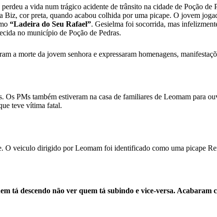
perdeu a vida num trágico acidente de trânsito na cidade de Poção de 
a Biz, cor preta, quando acabou colhida por uma picape. O jovem joga
omo
“Ladeira do Seu Rafael”
. Gesielma foi socorrida, mas infelizmen
nhecida no município de Poção de Pedras.
aram a morte da jovem senhora e expressaram homenagens, manifestações
tos. Os PMs também estiveram na casa de familiares de Leomam para ouvi
ue teve vítima fatal.
. O veiculo dirigido por Leomam foi identificado como uma picape Ren
quem tá descendo não ver quem tá subindo e vice-versa. Acabaram 