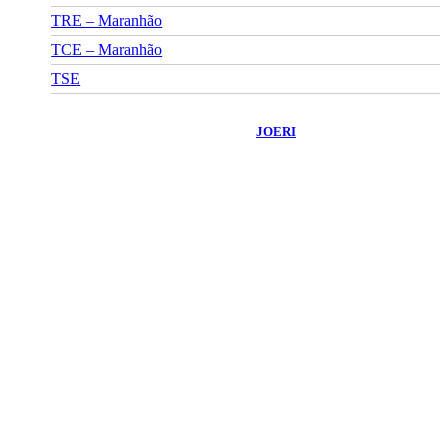
TRE – Maranhão
TCE – Maranhão
TSE
©
2026
Portal Fuxico do Sertão
- Todos os Direitos Reservados |
Desenvolvido Por:
JOERI