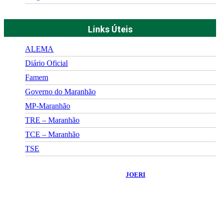
Links Úteis
ALEMA
Diário Oficial
Famem
Governo do Maranhão
MP-Maranhão
TRE – Maranhão
TCE – Maranhão
TSE
©
2026
Portal Fuxico do Sertão
- Todos os Direitos Reservados |
Desenvolvido Por:
JOERI