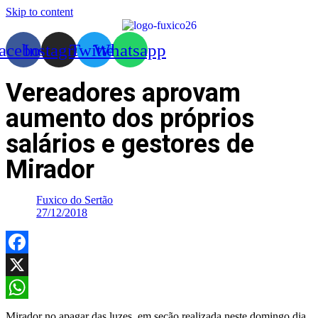
Skip to content
acebook
Instagram
Twitter
Whatsapp
Vereadores aprovam
aumento dos próprios
salários e gestores de
Mirador
Fuxico do Sertão
27/12/2018
Facebook
X
WhatsApp
Mirador no apagar das luzes, em seção realizada neste domingo dia