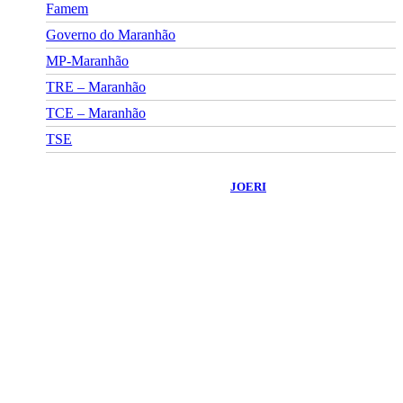
Famem
Governo do Maranhão
MP-Maranhão
TRE – Maranhão
TCE – Maranhão
TSE
©
2026
Portal Fuxico do Sertão
- Todos os Direitos Reservados |
Desenvolvido Por:
JOERI