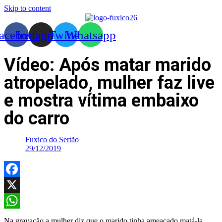
Skip to content
acebook
Instagram
Twitter
Whatsapp
Vídeo: Após matar marido
atropelado, mulher faz live
e mostra vítima embaixo
do carro
Fuxico do Sertão
29/12/2019
Facebook
X
WhatsApp
Na gravação a mulher diz que o marido tinha ameaçado matá-la,