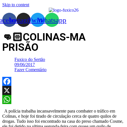
Skip to content
acebook
Instagram
Twitter
Whatsapp
👊🏻COLINAS-MA
PRISÃO
Fuxico do Sertão
09/06/2017
Fazer Comentário
Facebook
X
WhatsApp
A polícia trabalha incansavelmente para combater o tráfico em
Colinas, e hoje foi tirado de circulação cerca de quatro quilos de
drogas. Tudo isso foi encontrado na casa do preso chamado Cosme,
ele foi detido na ultima segunda-feira com quase um quilo de