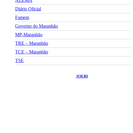
ALEMA
Diário Oficial
Famem
Governo do Maranhão
MP-Maranhão
TRE – Maranhão
TCE – Maranhão
TSE
©
2026
Portal Fuxico do Sertão
- Todos os Direitos Reservados |
Desenvolvido Por:
JOERI