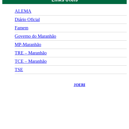
ALEMA
Diário Oficial
Famem
Governo do Maranhão
MP-Maranhão
TRE – Maranhão
TCE – Maranhão
TSE
©
2026
Portal Fuxico do Sertão
- Todos os Direitos Reservados |
Desenvolvido Por:
JOERI