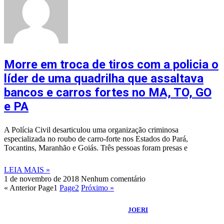
Morre em troca de tiros com a policia o
líder de uma quadrilha que assaltava
bancos e carros fortes no MA, TO, GO
e PA
A Polícia Civil desarticulou uma organização criminosa
especializada no roubo de carro-forte nos Estados do Pará,
Tocantins, Maranhão e Goiás. Três pessoas foram presas e
LEIA MAIS »
1 de novembro de 2018
Nenhum comentário
« Anterior
Page
1
Page
2
Próximo »
©
2026
Portal Fuxico do Sertão
- Todos os Direitos Reservados |
Desenvolvido Por:
JOERI