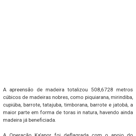
A apreensão de madeira totalizou 508,6728 metros
cúbicos de madeiras nobres, como piquiarana, mirindiba,
cupiúba, barrote, tatajuba, timborana, barrote e jatobá, a
maior parte em forma de toras in natura, havendo ainda
madeira já beneficiada.
A Operação Ka’apor foi deflagrada com o apoio do