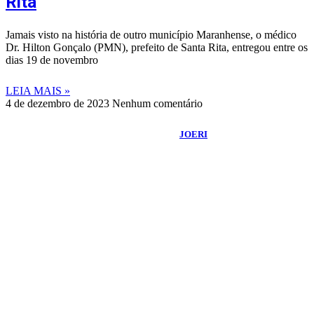
Rita
Jamais visto na história de outro município Maranhense, o médico
Dr. Hilton Gonçalo (PMN), prefeito de Santa Rita, entregou entre os
dias 19 de novembro
LEIA MAIS »
4 de dezembro de 2023
Nenhum comentário
©
2026
Portal Fuxico do Sertão
- Todos os Direitos Reservados |
Desenvolvido Por:
JOERI