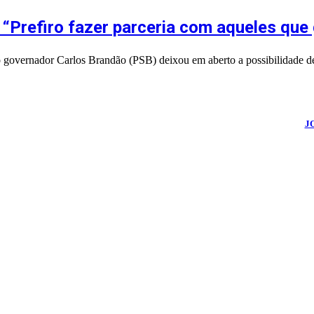
 “Prefiro fazer parceria com aqueles qu
 o governador Carlos Brandão (PSB) deixou em aberto a possibilidade de
026
Portal Fuxico do Sertão
- Todos os Direitos Reservados | Desenvolvido Por:
J