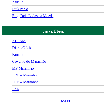
Atual 7
Luís Pablo
Blog Dois Lados da Moeda
Links Úteis
ALEMA
Diário Oficial
Famem
Governo do Maranhão
MP-Maranhão
TRE – Maranhão
TCE – Maranhão
TSE
©
2026
Portal Fuxico do Sertão
- Todos os Direitos Reservados |
Desenvolvido Por:
JOERI