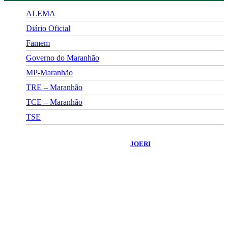
ALEMA
Diário Oficial
Famem
Governo do Maranhão
MP-Maranhão
TRE – Maranhão
TCE – Maranhão
TSE
©
2026
Portal Fuxico do Sertão
- Todos os Direitos Reservados |
Desenvolvido Por:
JOERI