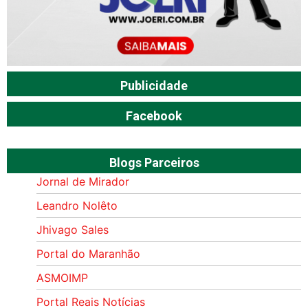
Publicidade
Facebook
Blogs Parceiros
Jornal de Mirador
Leandro Nolêto
Jhivago Sales
Portal do Maranhão
ASMOIMP
Portal Reais Notí­cias