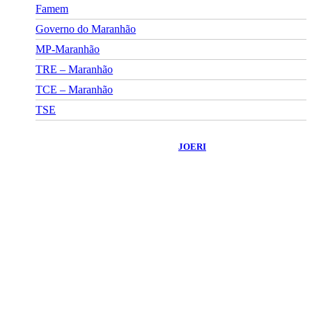
Famem
Governo do Maranhão
MP-Maranhão
TRE – Maranhão
TCE – Maranhão
TSE
©
2026
Portal Fuxico do Sertão
- Todos os Direitos Reservados |
Desenvolvido Por:
JOERI