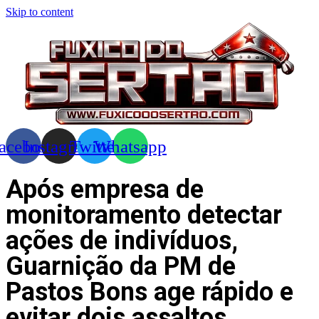
Skip to content
acebook
Instagram
Twitter
Whatsapp
Após empresa de
monitoramento detectar
ações de indivíduos,
Guarnição da PM de
Pastos Bons age rápido e
evitar dois assaltos