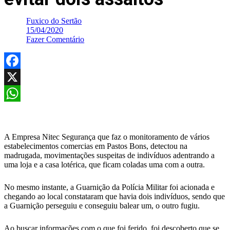
Fuxico do Sertão
15/04/2020
Fazer Comentário
Facebook
X
WhatsApp
A Empresa Nitec Segurança que faz o monitoramento de vários
estabelecimentos comercias em Pastos Bons, detectou na
madrugada, movimentações suspeitas de indivíduos adentrando a
uma loja e a casa lotérica, que ficam coladas uma com a outra.
No mesmo instante, a Guarnição da Polícia Militar foi acionada e
chegando ao local constataram que havia dois indivíduos, sendo que
a Guarnição perseguiu e conseguiu balear um, o outro fugiu.
Ao buscar informações com o que foi ferido, foi descoberto que se