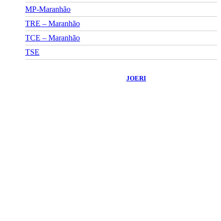
MP-Maranhão
TRE – Maranhão
TCE – Maranhão
TSE
©
2026
Portal Fuxico do Sertão
- Todos os Direitos Reservados |
Desenvolvido Por:
JOERI