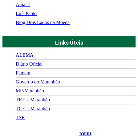
Atual 7
Luís Pablo
Blog Dois Lados da Moeda
Links Úteis
ALEMA
Diário Oficial
Famem
Governo do Maranhão
MP-Maranhão
TRE – Maranhão
TCE – Maranhão
TSE
©
2026
Portal Fuxico do Sertão
- Todos os Direitos Reservados |
Desenvolvido Por:
JOERI