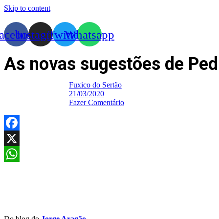
Skip to content
acebook
Instagram
Twitter
Whatsapp
As novas sugestões de Pedr
Fuxico do Sertão
21/03/2020
Fazer Comentário
Facebook
X
WhatsApp
Do blog do
Jorge Aragão