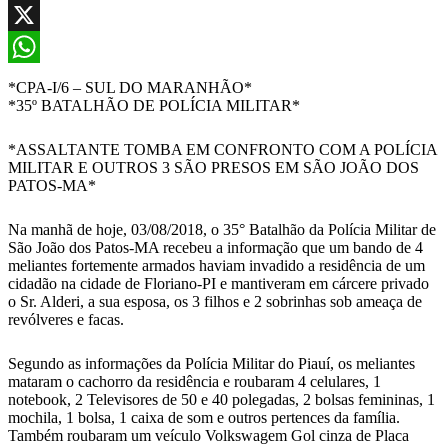
Facebook
X
WhatsApp
*CPA-I/6 – SUL DO MARANHÃO*
*35º BATALHÃO DE POLÍCIA MILITAR*
*ASSALTANTE TOMBA EM CONFRONTO COM A POLÍCIA
MILITAR E OUTROS 3 SÃO PRESOS EM SÃO JOÃO DOS
PATOS-MA*
Na manhã de hoje, 03/08/2018, o 35° Batalhão da Polícia Militar de
São João dos Patos-MA recebeu a informação que um bando de 4
meliantes fortemente armados haviam invadido a residência de um
cidadão na cidade de Floriano-PI e mantiveram em cárcere privado
o Sr. Alderi, a sua esposa, os 3 filhos e 2 sobrinhas sob ameaça de
revólveres e facas.
Segundo as informações da Polícia Militar do Piauí, os meliantes
mataram o cachorro da residência e roubaram 4 celulares, 1
notebook, 2 Televisores de 50 e 40 polegadas, 2 bolsas femininas, 1
mochila, 1 bolsa, 1 caixa de som e outros pertences da família.
Também roubaram um veículo Volkswagem Gol cinza de Placa