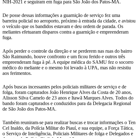
NIH-2021 e seguiram em fuga para São João dos Patos-MA.
De posse dessas informações a guarnição de serviço fez uma
barreira policial no aeroporto, próximo à entrada da cidade, e avistou
o veículo que os bandidos estavam e deu ordem de parada. Os
meliantes efetuaram disparos contra a guarnição e empreenderam
fuga.
Após perder o controle da direção e se perderem nas ruas do bairro
São Raimundo, houve confronto e um ficou ferido e outros três
empreenderam fuga à pé. A equipe médica do SAMU fez o socorro
médico do meliante e o mesmo foi levado à UPA, mas não resistiu
aos ferimentos.
Após buscas incessantes pelos policiais militares de serviço e de
folga, foram capturados João Henrique Alves da Costa de 20 anos,
Alisson Silva Camelo de 23 anos e Itawã Marques Alves. Todos do
bando foram capturados e conduzidos para da Delegacia Regional
de São João dos Patos-MA.
Também reuniram-se para realizar buscas e trocar informações o Ten
Cel Inaldo, da Polícia Militar do Piauí, e sua equipe, a Força Tática,
o Serviço de Inteligência, Policiais Militares de folga e Delegados e