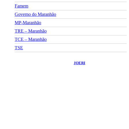
Famem
Governo do Maranhão
MP-Maranhão
TRE – Maranhão
TCE – Maranhão
TSE
©
2026
Portal Fuxico do Sertão
- Todos os Direitos Reservados |
Desenvolvido Por:
JOERI