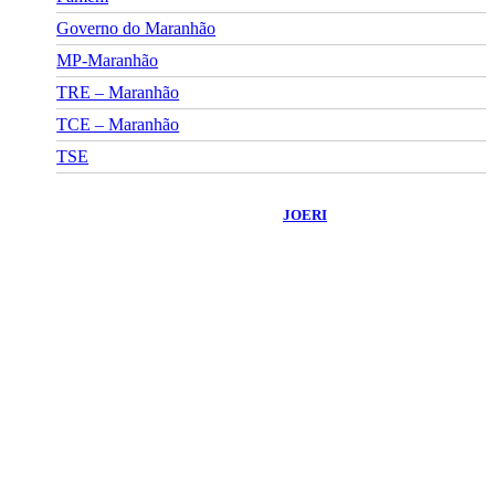
Governo do Maranhão
MP-Maranhão
TRE – Maranhão
TCE – Maranhão
TSE
©
2026
Portal Fuxico do Sertão
- Todos os Direitos Reservados |
Desenvolvido Por:
JOERI